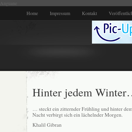
Anguane
Home
Impressum
Kontakt
Veröffentli
Hinter jedem Winte
… steckt ein zitternder Frühling und hinter dem
Nacht verbirgt sich ein lächelnder Morgen.
Khalil Gibran