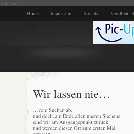
Anguane
Home
Impressum
Kontakt
Veröffentli
Wir lassen nie…
…vom Suchen ab,
und doch, am Ende allen unsren Suchens
sind wir am Ausgangspunkt zurück
und werden diesen Ort zum ersten Mal
erfassen.