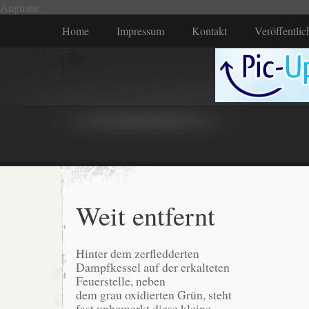
Anguane
Home
Impressum
Kontakt
Veröffentli
Weit entfernt
Hinter dem zerfledderten
Dampfkessel auf der erkalteten
Feuerstelle, neben
dem grau oxidierten Grün, steht
fast unbemerkt diese kleine