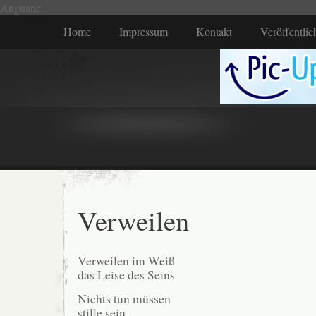
Anguane
Home
Impressum
Kontakt
Veröffentli
Verweilen
Verweilen im Weiß
das Leise des Seins
Nichts tun müssen
stille sein,