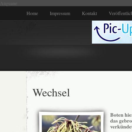
Anguane
Home
Impressum
Kontakt
Veröffentli
Wechsel
Boten hie
das gebr
verkünde